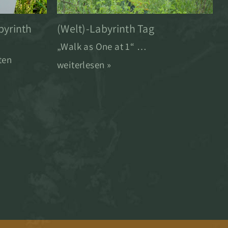
byrinth
(Welt)-Labyrinth Tag
„Walk as One at 1“ …
ten
weiterlesen »