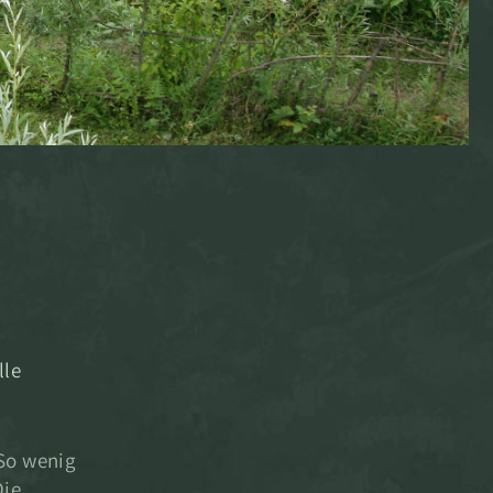
lle
 So wenig
Die