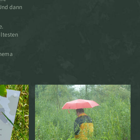
 Und dann
e.
ltesten
Thema