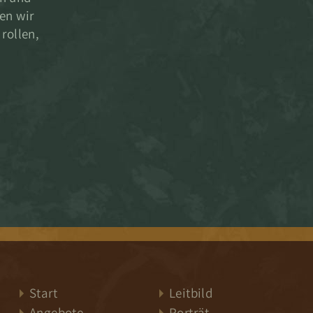
en wir
rollen,
Start
Leitbild
Angebote
Porträt