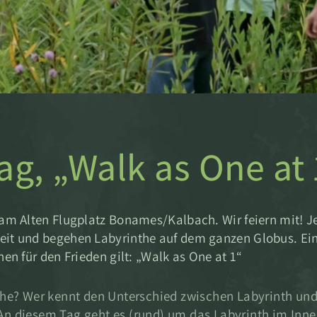
ag, „Walk as One at 
 am Alten Flugplatz Bonames/Kalbach. Wir feiern mit! 
eit und begehen Labyrinthe auf dem ganzen Globus. Ein
en für den Frieden gilt: „Walk as One at 1“
he? Wer kennt den Unterschied zwischen Labyrinth und 
 An diesem Tag geht es (rund) um das Labyrinth im Inn