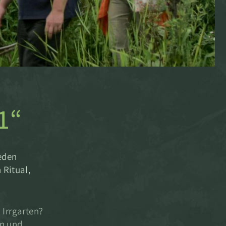
1“
Jeden
 Ritual,
Irrgarten?
en und